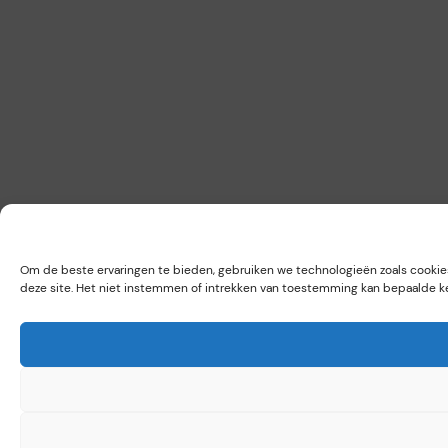
Om de beste ervaringen te bieden, gebruiken we technologieën zoals cookie
deze site. Het niet instemmen of intrekken van toestemming kan bepaalde k