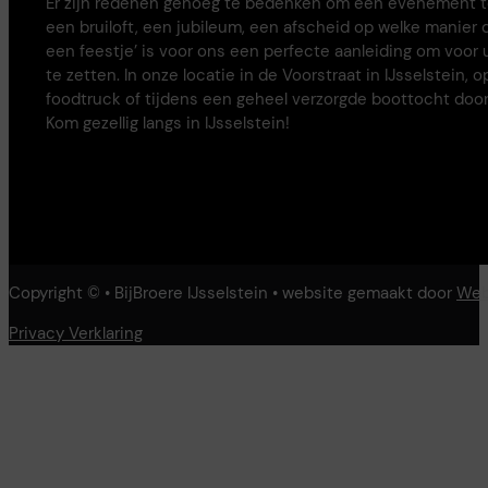
Er zijn redenen genoeg te bedenken om een evenement te 
een bruiloft, een jubileum, een afscheid op welke manier 
een feestje’ is voor ons een perfecte aanleiding om voor 
te zetten. In onze locatie in de Voorstraat in IJsselstein, 
foodtruck of tijdens een geheel verzorgde boottocht door
Kom gezellig langs in IJsselstein!
Copyright © • BijBroere IJsselstein • website gemaakt door
Web
Privacy Verklaring